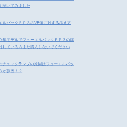
を聞いてみました
エルパックＦＰ３のVE値に対する考え方
９年モデルでフューエルパックＦＰ３の購
討している方まだ購入しないでください
32のチェックランプの原因はフューエルパッ
３が原因！？