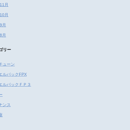
年11月
年10月
年9月
年8月
ゴリー
チューン
エルパックFPX
エルパックＦＰ３
ー
ナンス
座