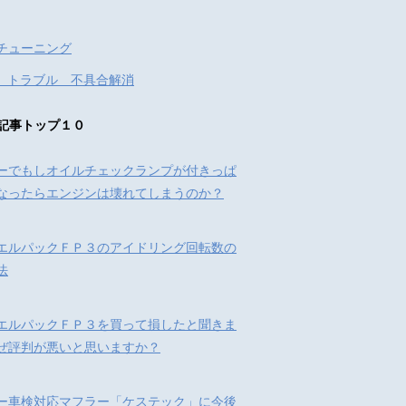
チューニング
 トラブル 不具合解消
記事トップ１０
ーでもしオイルチェックランプが付きっぱ
なったらエンジンは壊れてしまうのか？
エルパックＦＰ３のアイドリング回転数の
法
エルパックＦＰ３を買って損したと聞きま
ぜ評判が悪いと思いますか？
ー車検対応マフラー「ケステック」に今後