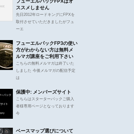
フューエルパックFPXはオ
ススメしません
先日2012年ロードキングにFPXを
取付させていただきましたがフュ
ーエ
フューエルパックFP3の使い
方がわからない方は無料メ
ルマガ講座をご利用下さい
こちらの無料メルマガは終了いた
しました 今後メルマガの配信予定
は
保護中: メンバーズサイト
こちらはスターターパックご購入
者様専用ページとなっております
今
ベースマップ選びについて