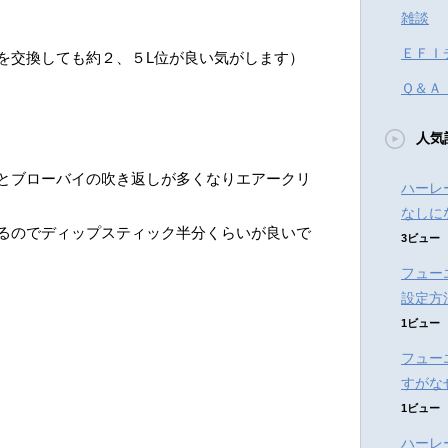
雑談
ＥＦＩ
を交換しても約２、５L位が良い気がします）
Ｑ＆Ａ
人気
とブローバイの吹き返しが多くなりエアークリ
ハーレ
なしに
るのでディップスティック半分くらいが良いで
3ビュー
フュー
設定方
1ビュー
フュー
すがな
1ビュー
ハーレ