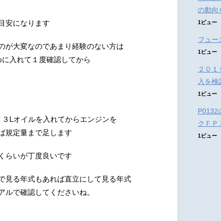
の動向
目安になります
1ビュー
フュー
のが大変なのであまり経験のない方は
1ビュー
めに入れて１度確認してから
２０１
入を検
1ビュー
P01
、３Lオイルを入れてからエンジンを
クＦＰ
ば規定量まで足します
1ビュー
くらいが丁度良いです
で見る年式もあれば直立にして見る年式
アルで確認してくださいね。