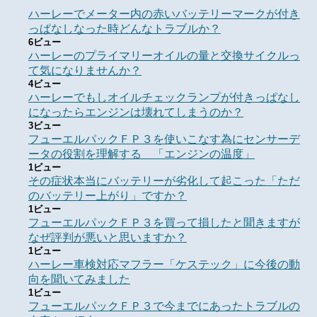
ハーレーでメーター内の赤いバッテリーマークが付き
っぱなしなった時どんなトラブルか？
6ビュー
ハーレーのプライマリーオイルの量と交換サイクルっ
て気になりませんか？
4ビュー
ハーレーでもしオイルチェックランプが付きっぱなし
になったらエンジンは壊れてしまうのか？
3ビュー
フューエルパックＦＰ３を使いこなす為にセンサーデ
ータの役割を理解する 「エンジンの温度」
1ビュー
その症状本当にバッテリーが劣化して起こった「ただ
のバッテリー上がり」ですか？
1ビュー
フューエルパックＦＰ３を買って損したと聞きますが
なぜ評判が悪いと思いますか？
1ビュー
ハーレー車検対応マフラー「ケステック」に今後の動
向を聞いてみました
1ビュー
フューエルパックＦＰ３で今までにあったトラブルの