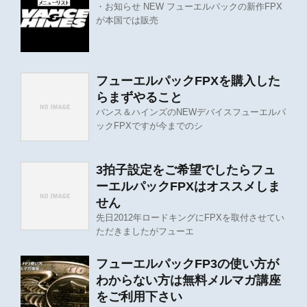
・お知らせ NEW フューエルパックの新作FPX
が本国では販売
フューエルパックFPXを購入した
らまずやること
バンス＆ハインズのNEWデバイスフューエルパ
ックFPXですが今までのシ
3拍子設定をご希望でしたらフュ
ーエルパックFPXはオススメしま
せん
先日2012年ロードキングにFPXを取付させてい
ただきましたがフューエ
フューエルパックFP3の使い方が
わからない方は無料メルマガ講座
をご利用下さい