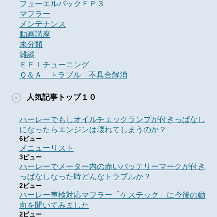
フューエルパックＦＰ３
マフラー
メンテナンス
動画講座
未分類
雑談
ＥＦＩチューニング
Ｑ＆Ａ トラブル 不具合解消
人気記事トップ１０
ハーレーでもしオイルチェックランプが付きっぱなし
になったらエンジンは壊れてしまうのか？
6ビュー
メニューリスト
3ビュー
ハーレーでメーター内の赤いバッテリーマークが付き
っぱなしなった時どんなトラブルか？
2ビュー
ハーレー車検対応マフラー「ケステック」に今後の動
向を聞いてみました
2ビュー