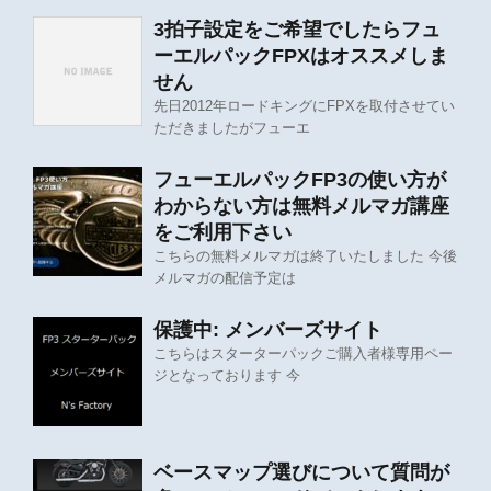
3拍子設定をご希望でしたらフュ
ーエルパックFPXはオススメしま
せん
先日2012年ロードキングにFPXを取付させてい
ただきましたがフューエ
フューエルパックFP3の使い方が
わからない方は無料メルマガ講座
をご利用下さい
こちらの無料メルマガは終了いたしました 今後
メルマガの配信予定は
保護中: メンバーズサイト
こちらはスターターパックご購入者様専用ペー
ジとなっております 今
ベースマップ選びについて質問が