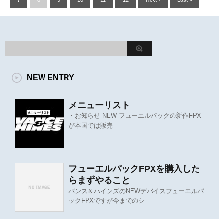
7
8
9
10
11
12
Next ›
Last »
NEW ENTRY
メニューリスト
・お知らせ NEW フューエルパックの新作FPX
が本国では販売
フューエルパックFPXを購入した
らまずやること
バンス＆ハインズのNEWデバイスフューエルパ
ックFPXですが今までのシ