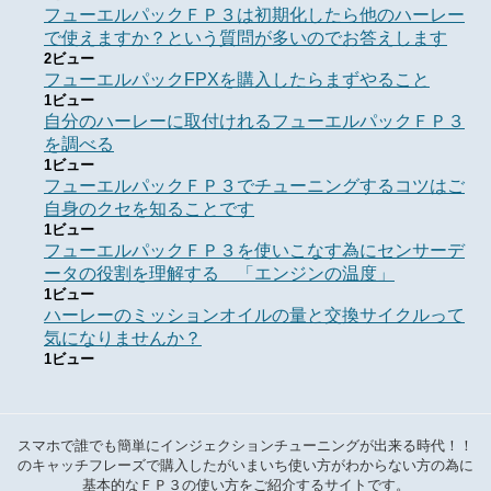
フューエルパックＦＰ３は初期化したら他のハーレー
で使えますか？という質問が多いのでお答えします
2ビュー
フューエルパックFPXを購入したらまずやること
1ビュー
自分のハーレーに取付けれるフューエルパックＦＰ３
を調べる
1ビュー
フューエルパックＦＰ３でチューニングするコツはご
自身のクセを知ることです
1ビュー
フューエルパックＦＰ３を使いこなす為にセンサーデ
ータの役割を理解する 「エンジンの温度」
1ビュー
ハーレーのミッションオイルの量と交換サイクルって
気になりませんか？
1ビュー
スマホで誰でも簡単にインジェクションチューニングが出来る時代！！
のキャッチフレーズで購入したがいまいち使い方がわからない方の為に
基本的なＦＰ３の使い方をご紹介するサイトです。