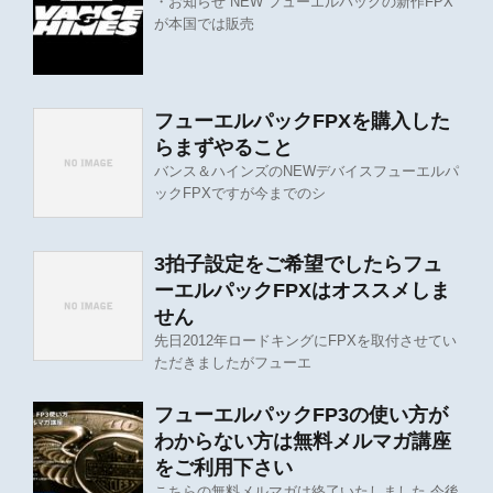
・お知らせ NEW フューエルパックの新作FPX
が本国では販売
フューエルパックFPXを購入した
らまずやること
バンス＆ハインズのNEWデバイスフューエルパ
ックFPXですが今までのシ
3拍子設定をご希望でしたらフュ
ーエルパックFPXはオススメしま
せん
先日2012年ロードキングにFPXを取付させてい
ただきましたがフューエ
フューエルパックFP3の使い方が
わからない方は無料メルマガ講座
をご利用下さい
こちらの無料メルマガは終了いたしました 今後