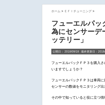
ホーム
>
ＥＦＩチューニング
>
フューエルパッ
為にセンサーデ
ッテリー」
公開日：
2018/09/18
: 最終更新日：2018/
フューエルパックＦＰ３を購入さ
いますでしょうか？
フューエルパックＦＰ３は車両に
センサーの数値をモニタリング出
その中で知っていると役に立つ情