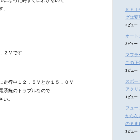
ルになった時すぐにわかるので
す。
ＥＦＩ
グは変
2ビュー
オート
2ビュー
．２Ｖです
マフラ
この正
1ビュー
スポー
に走行中１２．５Ｖとか１５．０Ｖ
アクリ
電系統のトラブルなので
1ビュー
さい。
フュー
からな
のまま
1ビュー