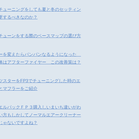
チューニングをしても夏と冬のセッティン
更するべきなのか？
チューンをする際のベースマップの選び方
ーを変えたらパンパンなるようになった
体はアフターファイヤー この改善策は？
ツスターをFP3でチューニングした時のエ
とマフラーをご紹介
エルパックＦＰ３購入しいまいち違いがわ
い方もしかしてノーマルエアークリーナー
じゃないですよね？