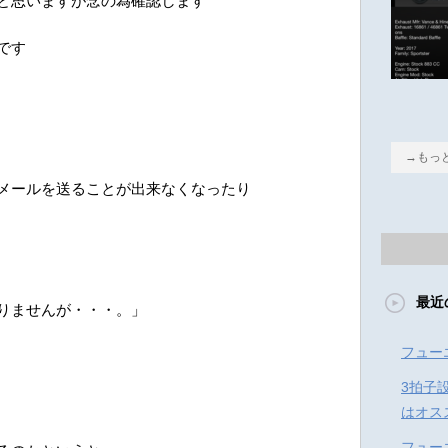
と思いますが念の為確認します
です
→もっ
メールを送ることが出来なくなったり
最近
りませんが・・・。」
フュー
3拍子
はオス
フュー