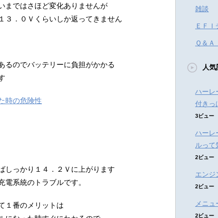
いまではさほど変化ありませんが
雑談
１３．０Ｖくらいしか返ってきません
ＥＦＩ
Ｑ＆Ａ
あるのでバッテリーに負担がかかる
人気
す
ハーレ
た時の危険性
付きっ
3ビュー
ハーレ
ルって
2ビュー
ばしっかり１４．２Ｖに上がります
エンジ
充電系統のトラブルです。
2ビュー
メニュ
て１番のメリットは
2ビュー