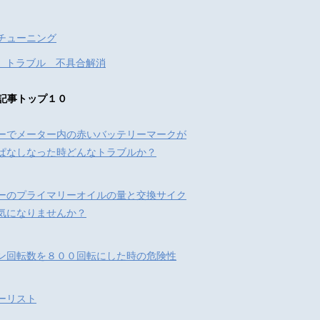
チューニング
 トラブル 不具合解消
記事トップ１０
ーでメーター内の赤いバッテリーマークが
ぱなしなった時どんなトラブルか？
ーのプライマリーオイルの量と交換サイク
気になりませんか？
ン回転数を８００回転にした時の危険性
ーリスト