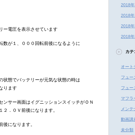
2018
2018
2018
リー電圧を表示させています
2018
転数が１、０００回転前後になるように
カテ
オート
フュー
の状態でバッテリーが元気な状態の時は
なります
フュー
マフラ
センサー画面はイグニッションスイッチがＯＮ
メンテ
１２．０Ｖ前後になります。
動画講
前後になります。
未分類