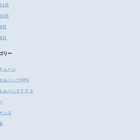
年11月
年10月
年9月
年8月
ゴリー
チューン
エルパックFPX
エルパックＦＰ３
ー
ナンス
座