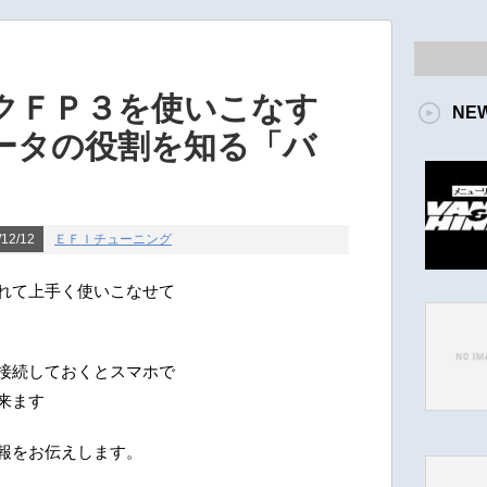
クＦＰ３を使いこなす
NE
ータの役割を知る「バ
12/12
ＥＦＩチューニング
れて上手く使いこなせて
接続しておくとスマホで
来ます
報をお伝えします。