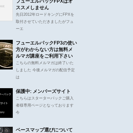
フューエルパックFPXはオ
ススメしません
先日2012年ロードキングにFPXを
取付させていただきましたがフュ
ーエ
フューエルパックFP3の使い
方がわからない方は無料メ
ルマガ講座をご利用下さい
こちらの無料メルマガは終了いた
しました 今後メルマガの配信予定
は
保護中: メンバーズサイト
こちらはスターターパックご購入
者様専用ページとなっております
今
ベースマップ選びについて