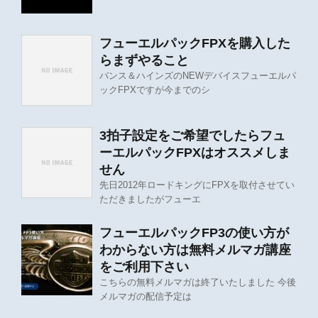
フューエルパックFPXを購入した
らまずやること
バンス＆ハインズのNEWデバイスフューエルパ
ックFPXですが今までのシ
3拍子設定をご希望でしたらフュ
ーエルパックFPXはオススメしま
せん
先日2012年ロードキングにFPXを取付させてい
ただきましたがフューエ
フューエルパックFP3の使い方が
わからない方は無料メルマガ講座
をご利用下さい
こちらの無料メルマガは終了いたしました 今後
メルマガの配信予定は